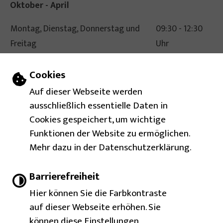
Oktober - April
Montag, Dienstag, Donnerstag und
09:30 - 12:30
Freitag
Uhr
14:00 - 17:00
Einstellungen zu Cookies und Barrierefr
Cookies
Dienstag & Donnerstag
Uhr
Auf dieser Webseite werden
ausschließlich essentielle Daten in
Gebärdensprache
Cookies gespeichert, um wichtige
Funktionen der Website zu ermöglichen.
Leichte Sprache
Mehr dazu in der Datenschutzerklärung.
Barrierefreie Ansicht
Barrierefreiheit
Hier können Sie die Farbkontraste
auf dieser Webseite erhöhen. Sie
Impressum
Barrierefreiheit
Inhaltsverzeichnis
Immer auf dem neuesten
|
|
|
können diese Einstellungen