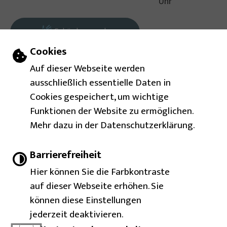
Uhr
Gebärdensprache
Einstellungen zu Cookies und Barrierefr
Cookies
Leichte Sprache
Auf dieser Webseite werden
ausschließlich essentielle Daten in
Barrierefreie Ansicht
Cookies gespeichert, um wichtige
Funktionen der Website zu ermöglichen.
Mehr dazu in der Datenschutzerklärung.
Impressum
Barrierefreiheit
Inhaltsverzeichnis
|
|
|
Barrierefreiheit
Datenschutzerklärung
Hier können Sie die Farbkontraste
auf dieser Webseite erhöhen. Sie
Immer auf dem neuesten
können diese Einstellungen
Show larger version for:
Stand
jederzeit deaktivieren.