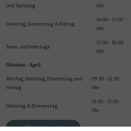
und Samstag
Uhr
14:00 - 17:00
Dienstag, Donnerstag & Freitag
Uhr
12:00 - 16:00
Sonn- und Feiertage
Uhr
Oktober - April
Montag, Dienstag, Donnerstag und
09:30 - 12:30
Freitag
Uhr
14:00 - 17:00
Dienstag & Donnerstag
Uhr
Gebärdensprache