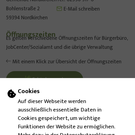
Bohlenstraße 2
E-Mail schreiben
59394 Nordkirchen
Öffnungszeiten
Es gelten verschiedene Öffnungszeiten für Bürgerbüro,
JobCenter/Sozialamt und die übrige Verwaltung
Mit einem Klick zur Übersicht der Öffnungszeiten
Gebärdensprache
Einstellungen zu Cookies und Barrierefr
Cookies
Leichte Sprache
Auf dieser Webseite werden
ausschließlich essentielle Daten in
Barrierefreie Ansicht
Cookies gespeichert, um wichtige
Funktionen der Website zu ermöglichen.