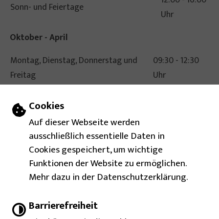
Sonn- und Feiertage
Uhr
Oktober - April
Montag, Dienstag, Donnerstag und
09:30 - 12:30
Freitag
Uhr
14:00 - 17:00
Einstellungen zu Cookies und Barrierefr
Cookies
Dienstag & Donnerstag
Uhr
Auf dieser Webseite werden
ausschließlich essentielle Daten in
Gebärdensprache
Cookies gespeichert, um wichtige
Funktionen der Website zu ermöglichen.
Leichte Sprache
Mehr dazu in der Datenschutzerklärung.
Barrierefreie Ansicht
Barrierefreiheit