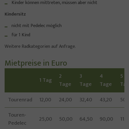
Kinder können mittreten, müssen aber nicht
Kindersitz
nicht mit Pedelec möglich
für 1 Kind
Weitere Radkategorien auf Anfrage.
Mietpreise in Euro
2
3
4
5
1 Tag
Tage
Tage
Tage
Ta
Tourenrad
12,00
24,00
32,40
43,20
50,
Touren-
25,00
50,00
64,50
90,00
112
Pedelec