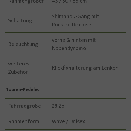
Rahmengrößen
45 / 50 / 55 cm
Shimano 7-Gang mit
Schaltung
Rücktrittbremse
vorne & hinten mit
Beleuchtung
Nabendynamo
weiteres
Klickfixhalterung am Lenker
Zubehör
Touren-Pedelec
Fahrradgröße
28 Zoll
Rahmenform
Wave / Unisex