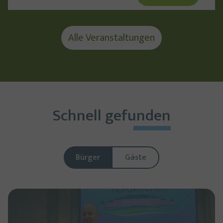
Alle Veranstaltungen
Schnell gefunden
Zielgruppen-Navigati
Bürger
Gäste