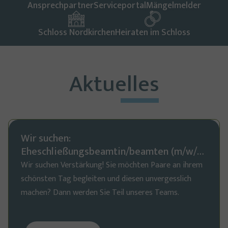
Ansprechpartner
Serviceportal
Mängelmelder
Schloss Nordkirchen
Heiraten im Schloss
Aktuelles
Wir suchen:
Eheschließungsbeamtin/beamten (m/w/d)
auf Minijob-Basis
Wir suchen Verstärkung! Sie möchten Paare an ihrem
schönsten Tag begleiten und diesen unvergesslich
machen? Dann werden Sie Teil unseres Teams.