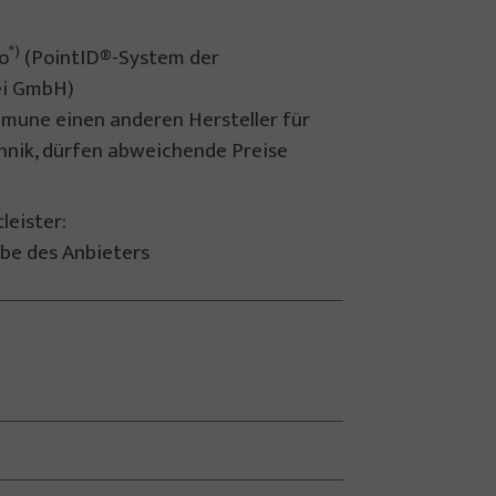
*)
o
(PointID®-System der
ei GmbH)
mune einen anderen Hersteller für
chnik, dürfen abweichende Preise
leister:
be des Anbieters