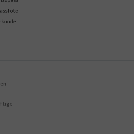
eisepass
assfoto
urkunde
ren
ftige